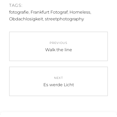
TAGS:
fotografie
,
Frankfurt Fotograf
,
Homeless
,
Obdachlosigkeit
,
streetphotography
Beitragsnavigation
PREVIOUS
Previous
Walk the line
post:
NEXT
Next
Es werde Licht
post: