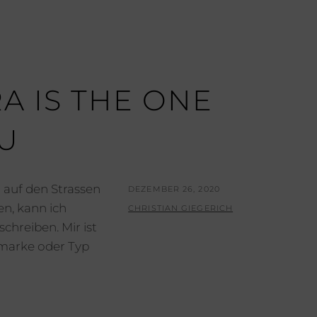
A IS THE ONE
OU
n auf den Strassen
POSTED
DEZEMBER 26, 2020
n, kann ich
ON
BY
CHRISTIAN GIEGERICH
chreiben. Mir ist
marke oder Typ