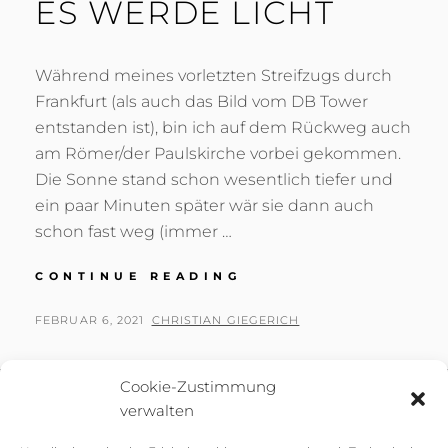
ES WERDE LICHT
Während meines vorletzten Streifzugs durch
Frankfurt (als auch das Bild vom DB Tower
entstanden ist), bin ich auf dem Rückweg auch
am Römer/der Paulskirche vorbei gekommen.
Die Sonne stand schon wesentlich tiefer und
ein paar Minuten später wär sie dann auch
schon fast weg (immer …
ES
CONTINUE READING
WERDE
LICHT
POSTED
BY
FEBRUAR 6, 2021
CHRISTIAN GIEGERICH
ON
Cookie-Zustimmung
verwalten
Kontakt