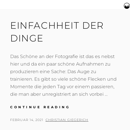
EINFACHHEIT DER
DINGE
Das Schöne an der Fotografie ist das es nebst
hier und da ein paar schöne Aufnahmen zu
produzieren eine Sache: Das Auge zu
trainieren. Es gibt so viele schöne Flecken und
Momente die jeden Tag vor einem passieren,
die man aber unregistriert an sich vorbei …
EINFACHHEIT
CONTINUE READING
DER
DINGE
POSTED
BY
FEBRUAR 14, 2021
CHRISTIAN GIEGERICH
ON