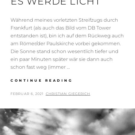
ES WERDE LICHT
Während meines vorletzten Streifzugs durch
Frankfurt (als auch das Bild vom DB Tower
entstanden ist), bin ich auf dem Rückweg auch
am Römer/der Paulskirche vorbei gekommen.
Die Sonne stand schon wesentlich tiefer und
ein paar Minuten später wär sie dann auch
schon fast weg (immer …
ES
CONTINUE READING
WERDE
LICHT
POSTED
BY
FEBRUAR 6, 2021
CHRISTIAN GIEGERICH
ON