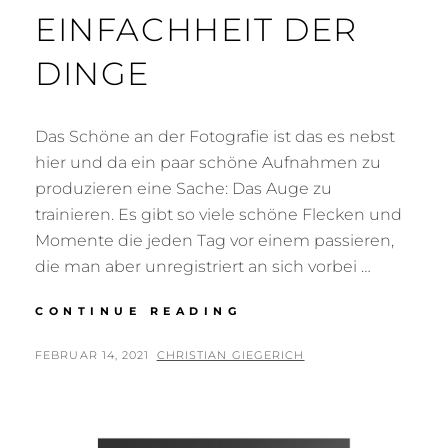
EINFACHHEIT DER
DINGE
Das Schöne an der Fotografie ist das es nebst
hier und da ein paar schöne Aufnahmen zu
produzieren eine Sache: Das Auge zu
trainieren. Es gibt so viele schöne Flecken und
Momente die jeden Tag vor einem passieren,
die man aber unregistriert an sich vorbei …
EINFACHHEIT
CONTINUE READING
DER
DINGE
POSTED
BY
FEBRUAR 14, 2021
CHRISTIAN GIEGERICH
ON