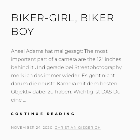
BIKER-GIRL, BIKER
BOY
Ansel Adams hat mal gesagt: The most
important part of a camera are the 12″ inches
behind it.Und gerade bei Streetphotography
merk ich das immer wieder. Es geht nicht
darum die neuste Kamera mit dem besten
Objektiv dabei zu haben. Wichtig ist DAS Du
eine …
BIKER-
CONTINUE READING
GIRL,
BIKER
POSTED
BY
NOVEMBER 24, 2020
CHRISTIAN GIEGERICH
BOY
ON