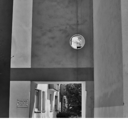
IS
WITH
YOU