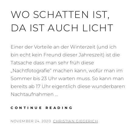
WO SCHATTEN IST,
DA IST AUCH LICHT
Einer der Vorteile an der Winterzeit (und ich
bin echt kein Freund dieser Jahreszeit) ist die
Tatsache dass man sehr früh diese
„Nachtfotografie“ machen kann, wofür man im
Sommer bis 23 Uhr warten muss. So kann man
bereits ab 17 Uhr eigentlich diese wunderbaren
Nachtaufnahmen …
WO
CONTINUE READING
SCHATTEN
IST,
POSTED
BY
NOVEMBER 24, 2020
CHRISTIAN GIEGERICH
DA
ON
IST