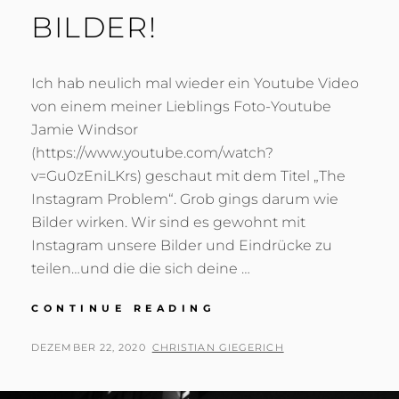
BILDER!
Ich hab neulich mal wieder ein Youtube Video
von einem meiner Lieblings Foto-Youtube
Jamie Windsor
(https://www.youtube.com/watch?
v=Gu0zEniLKrs) geschaut mit dem Titel „The
Instagram Problem“. Grob gings darum wie
Bilder wirken. Wir sind es gewohnt mit
Instagram unsere Bilder und Eindrücke zu
teilen…und die die sich deine …
DRUCK
CONTINUE READING
DEINE
BILDER!
POSTED
BY
DEZEMBER 22, 2020
CHRISTIAN GIEGERICH
ON