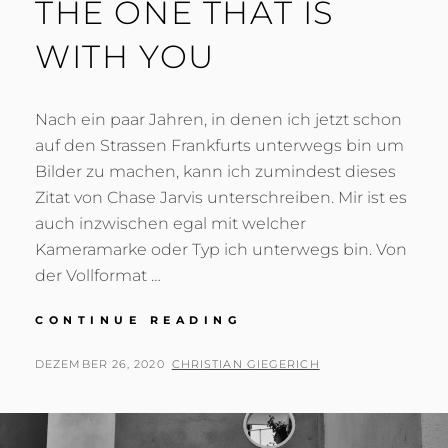
THE ONE THAT IS
WITH YOU
Nach ein paar Jahren, in denen ich jetzt schon
auf den Strassen Frankfurts unterwegs bin um
Bilder zu machen, kann ich zumindest dieses
Zitat von Chase Jarvis unterschreiben. Mir ist es
auch inzwischen egal mit welcher
Kameramarke oder Typ ich unterwegs bin. Von
der Vollformat …
THE
CONTINUE READING
BEST
CAMERA
POSTED
BY
DEZEMBER 26, 2020
CHRISTIAN GIEGERICH
IS
ON
THE
ONE
THAT