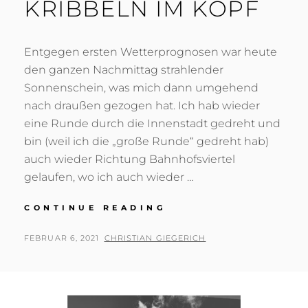
KRIBBELN IM KOPF
Entgegen ersten Wetterprognosen war heute
den ganzen Nachmittag strahlender
Sonnenschein, was mich dann umgehend
nach draußen gezogen hat. Ich hab wieder
eine Runde durch die Innenstadt gedreht und
bin (weil ich die „große Runde“ gedreht hab)
auch wieder Richtung Bahnhofsviertel
gelaufen, wo ich auch wieder …
KRIBBELN
CONTINUE READING
IM
KOPF
POSTED
BY
FEBRUAR 6, 2021
CHRISTIAN GIEGERICH
ON