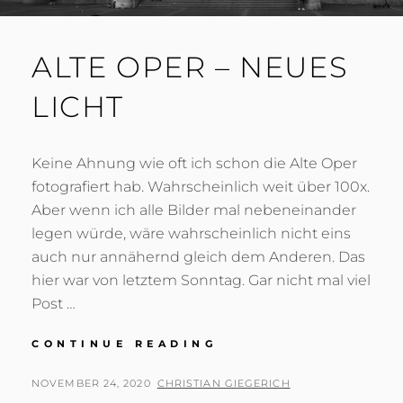
ALTE OPER – NEUES
LICHT
Keine Ahnung wie oft ich schon die Alte Oper
fotografiert hab. Wahrscheinlich weit über 100x.
Aber wenn ich alle Bilder mal nebeneinander
legen würde, wäre wahrscheinlich nicht eins
auch nur annähernd gleich dem Anderen. Das
hier war von letztem Sonntag. Gar nicht mal viel
Post …
ALTE
CONTINUE READING
OPER
–
POSTED
BY
NOVEMBER 24, 2020
CHRISTIAN GIEGERICH
NEUES