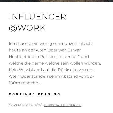
INFLUENCER
@WORK
Ich musste ein wenig schmunzeln als ich
heute an der Alten Oper war. Es war
Hochbetrieb in Punkto „Influencer“ und
welche die gerne welche sein wollen würden.
Kein Witz bis auf auf die Rückseite von der
Alten Oper standen se im Abstand von 50-
100m manche …
INFLUENCER
CONTINUE READING
@WORK
POSTED
BY
NOVEMBER 24, 2020
CHRISTIAN GIEGERICH
ON