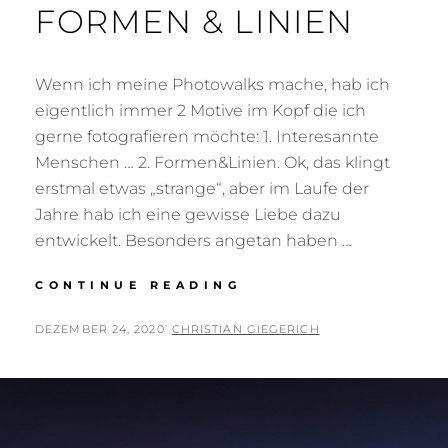
FORMEN & LINIEN
Wenn ich meine Photowalks mache, hab ich
eigentlich immer 2 Motive im Kopf die ich
gerne fotografieren möchte: 1. Interesannte
Menschen … 2. Formen&Linien. Ok, das klingt
erstmal etwas „strange“, aber im Laufe der
Jahre hab ich eine gewisse Liebe dazu
entwickelt. Besonders angetan haben …
FORMEN
CONTINUE READING
&
LINIEN
POSTED
BY
DEZEMBER 24, 2020
CHRISTIAN GIEGERICH
ON